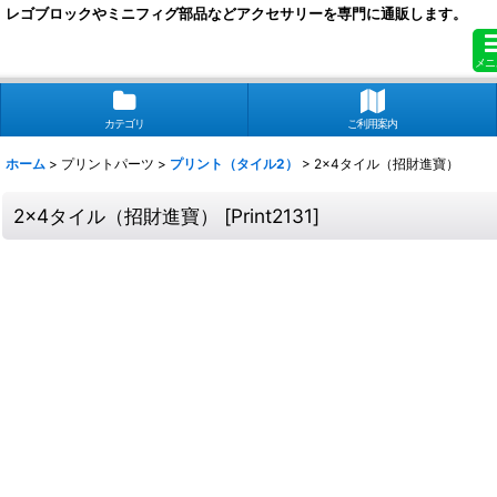
レゴブロックやミニフィグ部品などアクセサリーを専門に通販します。
メニ
カテゴリ
ご利用案内
ホーム
>
プリントパーツ
>
プリント（タイル2）
>
2x4タイル（招財進寶）
2x4タイル（招財進寶）
[
Print2131
]