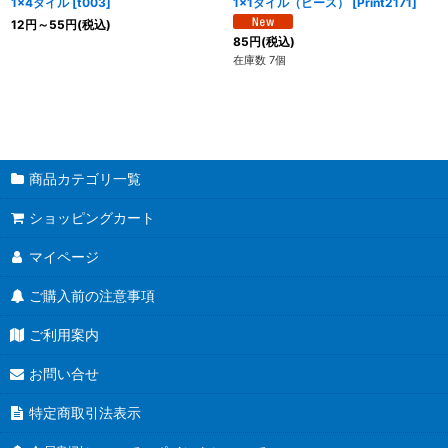
1x4タイル
[
t003
]
1x1タイル（ピース）
[
Print2171
]
12
円
～55
円
(税込)
85
円
(税込)
在庫数 7個
商品カテゴリ一覧
ショッピングカート
マイページ
ご購入前の注意事項
ご利用案内
お問い合せ
特定商取引法表示