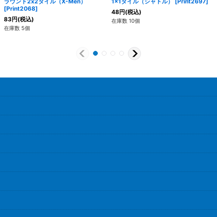
ラウンド2x2タイル（X-Men）
1x1タイル（シャトル）
[
Print2697
]
[
Print2068
]
48
円
(税込)
83
円
(税込)
在庫数 10個
在庫数 5個