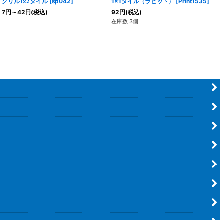
グリル1x2タイル
[
sp042
]
1x1タイル（ラビット）
[
Print1535
]
7
円
～42
円
(税込)
92
円
(税込)
在庫数 3個