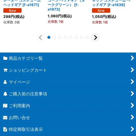
チーター コスチューム
コーン ヘッドギア（ダ
キリン コスチューム ヘ
ヘッドギア
[
f-a1671
]
ークグリーン）
[
f-
ッドギア
[
f-a1638
]
a1973
]
1,060
円
(税込)
298
円
(税込)
1,050
円
(税込)
在庫数 1個
在庫数 3個
在庫数 1個
商品カテゴリ一覧
ショッピングカート
マイページ
ご購入前の注意事項
ご利用案内
お問い合せ
特定商取引法表示