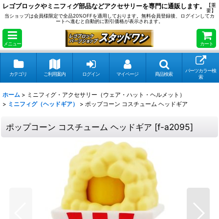
レゴブロックやミニフィグ部品などアクセサリーを専門に通販します。
【重
要】
当ショップは会員様限定で全品20%OFFを適用しております。無料会員登録後、ログインしてカ
ートへ進むと自動的に割引価格が表示されます。
メニュー
カート
パーツカラー検
カテゴリ
ご利用案内
ログイン
マイページ
商品検索
索
ホーム
>
ミニフィグ・アクセサリー（ウェア・ハット・ヘルメット）
>
ミニフィグ（ヘッドギア）
>
ポップコーン コスチューム ヘッドギア
ポップコーン コスチューム ヘッドギア
[
f-a2095
]