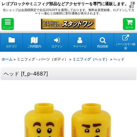
レゴブロックやミニフィグ部品などアクセサリーを専門に通販します。
【重
要】
当ショップは会員様限定で全品20%OFFを適用しております。無料会員登録後、ログインしてカ
ートへ進むと自動的に割引価格が表示されます。
メニュー
カート
パーツカラー検
カテゴリ
ご利用案内
ログイン
マイページ
商品検索
索
ホーム
>
ミニフィグ・パーツ（ボディ）
>
ミニフィグ（ヘッド）
>
ヘッド
ヘッド
[
f_p-4687
]