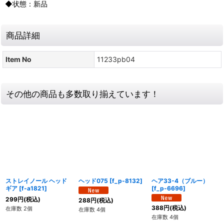
◆状態：新品
商品詳細
Item No
11233pb04
その他の商品も多数取り揃えています！
ストレイノール ヘッド
ヘッド075
[
f_p-8132
]
ヘア33-4（ブルー）
ギア
[
f-a1821
]
[
f_p-6696
]
299
円
(税込)
288
円
(税込)
388
円
(税込)
在庫数 2個
在庫数 4個
在庫数 4個