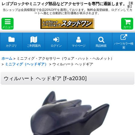
レゴブロックやミニフィグ部品などアクセサリーを専門に通販します。
【重
要】
当ショップは会員様限定で全品20%OFFを適用しております。無料会員登録後、ログインしてカ
ートへ進むと自動的に割引価格が表示されます。
メニュー
カート
パーツカラー検
カテゴリ
ご利用案内
ログイン
マイページ
商品検索
索
ホーム
>
ミニフィグ・アクセサリー（ウェア・ハット・ヘルメット）
>
ミニフィグ（ヘッドギア）
>
ウィルハート ヘッドギア
ウィルハート ヘッドギア
[
f-a2030
]