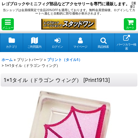
レゴブロックやミニフィグ部品などアクセサリーを専門に通販します。
【重
要】
当ショップは会員様限定で全品20%OFFを適用しております。無料会員登録後、ログインしてカ
ートへ進むと自動的に割引価格が表示されます。
メニュー
カート
パーツカラー検
カテゴリ
ご利用案内
ログイン
マイページ
商品検索
索
ホーム
>
プリントパーツ
>
プリント（タイル1）
>
1x1タイル（ドラゴン ウィング）
1x1タイル（ドラゴン ウィング）
[
Print1913
]