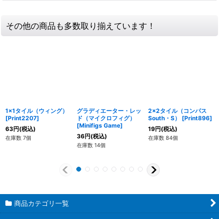
その他の商品も多数取り揃えています！
1x1タイル（ウィング）
グラディエーター・レッ
2x2タイル（コンパス
[
Print2207
]
ド（マイクロフィグ）
South・S）
[
Print896
]
[
Minifigs Game
]
63
円
(税込)
19
円
(税込)
36
円
(税込)
在庫数 7個
在庫数 84個
在庫数 14個
商品カテゴリ一覧