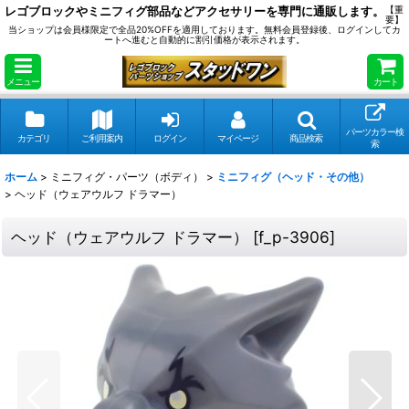
レゴブロックやミニフィグ部品などアクセサリーを専門に通販します。
【重
要】
当ショップは会員様限定で全品20%OFFを適用しております。無料会員登録後、ログインしてカ
ートへ進むと自動的に割引価格が表示されます。
メニュー
カート
パーツカラー検
カテゴリ
ご利用案内
ログイン
マイページ
商品検索
索
ホーム
>
ミニフィグ・パーツ（ボディ）
>
ミニフィグ（ヘッド・その他）
>
ヘッド（ウェアウルフ ドラマー）
ヘッド（ウェアウルフ ドラマー）
[
f_p-3906
]