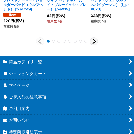
ブレストアーマー・ショ
ウルフ ヘッドギア（ラ
ヘッド（ウェアウルフ
ルダーパッド（ウルフヘ
イトブルーイッシュグレ
スパイダーマン）
[
f_p-
ッド）
[
f-a1249
]
ー）
[
f-a919
]
8070
]
88
円
(税込)
328
円
(税込)
220
円
(税込)
在庫数 1個
在庫数 4個
在庫数 8個
商品カテゴリ一覧
ショッピングカート
マイページ
ご購入前の注意事項
ご利用案内
お問い合せ
特定商取引法表示