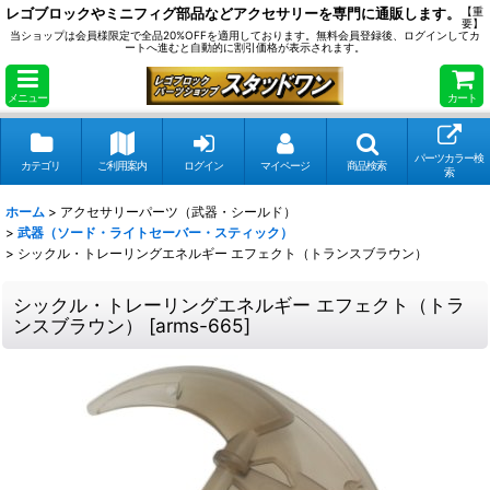
レゴブロックやミニフィグ部品などアクセサリーを専門に通販します。
【重
要】
当ショップは会員様限定で全品20%OFFを適用しております。無料会員登録後、ログインしてカ
ートへ進むと自動的に割引価格が表示されます。
メニュー
カート
パーツカラー検
カテゴリ
ご利用案内
ログイン
マイページ
商品検索
索
ホーム
>
アクセサリーパーツ（武器・シールド）
>
武器（ソード・ライトセーバー・スティック）
>
シックル・トレーリングエネルギー エフェクト（トランスブラウン）
シックル・トレーリングエネルギー エフェクト（トラ
ンスブラウン）
[
arms-665
]