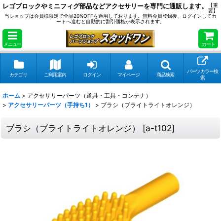
レゴブロックやミニフィグ部品などアクセサリーを専門に通販します。
【重
要】
当ショップは会員様限定で全品20%OFFを適用しております。無料会員登録後、ログインしてカ
ートへ進むと自動的に割引価格が表示されます。
メニュー
カート
パーツカラー検
カテゴリ
ご利用案内
ログイン
マイページ
商品検索
索
ホーム
>
アクセサリーパーツ（道具・工具・コンテナ）
>
アクセサリーパーツ（手持ち1）
>
ブラシ（ブライトライトオレンジ）
ブラシ（ブライトライトオレンジ）
[
a-t102
]