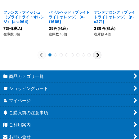
フレンズ・フィッシュ
パドルヘッド（ブライト
アンテナロング（ブライ
（ブライトライトオレン
ライトオレンジ）
[
a-
トライトオレンジ）
[
p-
ジ）
[
a-a964
]
t1665
]
o271
]
73
円
(税込)
35
円
(税込)
289
円
(税込)
在庫数 3個
在庫数 16個
在庫数 4個
商品カテゴリ一覧
ショッピングカート
マイページ
ご購入前の注意事項
ご利用案内
お問い合せ