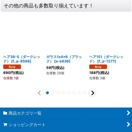
その他の商品も多数取り揃えています！
ヘア36-5（ダークレッ
ガラス1x4x6（ブラッ
ヘア151（ダークレッ
ド）
[
f_p-8566
]
ク）
[
a-b636
]
ド）
[
f_p-1277
]
59
円
(税込)
690
円
(税込)
188
円
(税込)
在庫数 29個
在庫数 1個
在庫数 3個
商品カテゴリ一覧
ショッピングカート