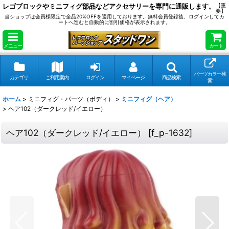
レゴブロックやミニフィグ部品などアクセサリーを専門に通販します。
【重
要】
当ショップは会員様限定で全品20%OFFを適用しております。無料会員登録後、ログインしてカ
ートへ進むと自動的に割引価格が表示されます。
メニュー
カート
パーツカラー検
カテゴリ
ご利用案内
ログイン
マイページ
商品検索
索
ホーム
>
ミニフィグ・パーツ（ボディ）
>
ミニフィグ（ヘア）
>
ヘア102（ダークレッド/イエロー）
ヘア102（ダークレッド/イエロー）
[
f_p-1632
]