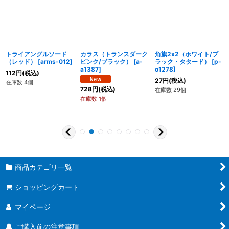
トライアングルソード
カラス（トランスダーク
角旗2x2（ホワイト/ブ
（レッド）
[
arms-012
]
ピンク/ブラック）
[
a-
ラック・タタード）
[
p-
a1387
]
o1278
]
112
円
(税込)
27
円
(税込)
在庫数 4個
728
円
(税込)
在庫数 29個
在庫数 1個
商品カテゴリ一覧
ショッピングカート
マイページ
ご購入前の注意事項