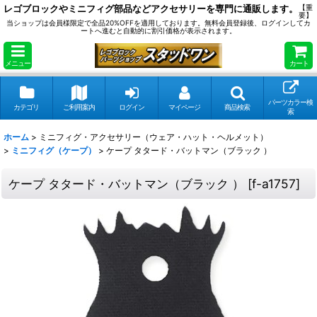
レゴブロックやミニフィグ部品などアクセサリーを専門に通販します。
【重
要】
当ショップは会員様限定で全品20%OFFを適用しております。無料会員登録後、ログインしてカ
ートへ進むと自動的に割引価格が表示されます。
メニュー
カート
パーツカラー検
カテゴリ
ご利用案内
ログイン
マイページ
商品検索
索
ホーム
>
ミニフィグ・アクセサリー（ウェア・ハット・ヘルメット）
>
ミニフィグ（ケープ）
>
ケープ タタード・バットマン（ブラック ）
ケープ タタード・バットマン（ブラック ）
[
f-a1757
]