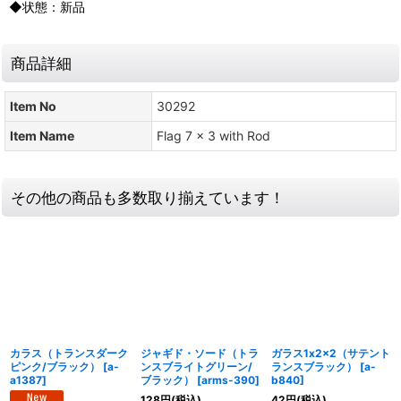
◆状態：新品
商品詳細
Item No
30292
Item Name
Flag 7 x 3 with Rod
その他の商品も多数取り揃えています！
カラス（トランスダーク
ジャギド・ソード（トラ
ガラス1x2x2（サテント
ピンク/ブラック）
[
a-
ンスブライトグリーン/
ランスブラック）
[
a-
a1387
]
ブラック）
[
arms-390
]
b840
]
128
円
(税込)
42
円
(税込)