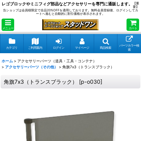
レゴブロックやミニフィグ部品などアクセサリーを専門に通販します。
【重
要】
当ショップは会員様限定で全品20%OFFを適用しております。無料会員登録後、ログインしてカ
ートへ進むと自動的に割引価格が表示されます。
メニュー
カート
パーツカラー検
カテゴリ
ご利用案内
ログイン
マイページ
商品検索
索
ホーム
>
アクセサリーパーツ（道具・工具・コンテナ）
>
アクセサリーパーツ（その他）
>
角旗7x3（トランスブラック）
角旗7x3（トランスブラック）
[
p-o030
]