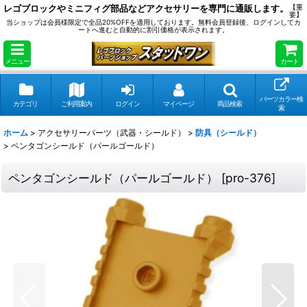
レゴブロックやミニフィグ部品などアクセサリーを専門に通販します。
【重
要】
当ショップは会員様限定で全品20%OFFを適用しております。無料会員登録後、ログインしてカ
ートへ進むと自動的に割引価格が表示されます。
メニュー
カート
パーツカラー検
カテゴリ
ご利用案内
ログイン
マイページ
商品検索
索
ホーム
>
アクセサリーパーツ（武器・シールド）
>
防具（シールド）
>
ペンタゴンシールド（パールゴールド）
ペンタゴンシールド（パールゴールド）
[
pro-376
]