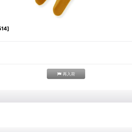
514
]
再入荷