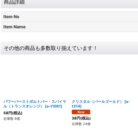
商品詳細
Item No
Item Name
その他の商品も多数取り揃えています！
パワーバーストボルトバー・スパイラ
クリスタル（パールゴールド）
[
a-
ル（トランスオレンジ）
[
a-t1061
]
t314
]
58
円
(税込)
38
円
(税込)
在庫数 8個
在庫数 24個