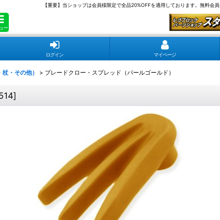
【重要】当ショップは会員様限定で全品20%OFFを適用しております。無料会
ュー
ログイン
マイページ
・杖・その他）
>
ブレードクロー・スプレッド（パールゴールド）
514
]