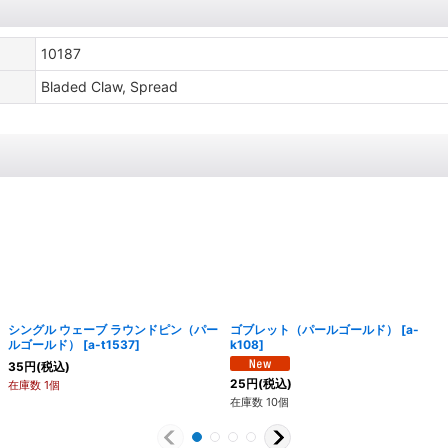
10187
Bladed Claw, Spread
シングル ウェーブ ラウンドピン（パー
ゴブレット（パールゴールド）
[
a-
ルゴールド）
[
a-t1537
]
k108
]
35
円
(税込)
25
円
(税込)
在庫数 1個
在庫数 10個