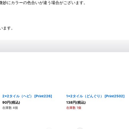
微妙にカラーの色合いが違う場合がございます。
います。
2x2タイル（ヘビ）
[
Print226
]
1x2タイル（どんぐり）
[
Print2502
]
90
円
(税込)
138
円
(税込)
在庫数 4個
在庫数 1個