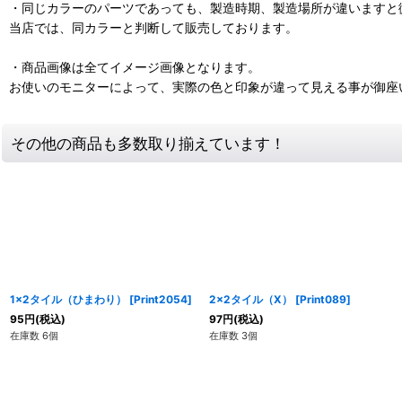
・同じカラーのパーツであっても、製造時期、製造場所が違いますと
当店では、同カラーと判断して販売しております。
・商品画像は全てイメージ画像となります。
お使いのモニターによって、実際の色と印象が違って見える事が御座
その他の商品も多数取り揃えています！
1x2タイル（ひまわり）
[
Print2054
]
2x2タイル（X）
[
Print089
]
95
円
(税込)
97
円
(税込)
在庫数 6個
在庫数 3個