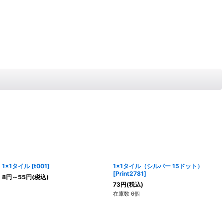
1x1タイル
[
t001
]
1x1タイル（シルバー 15ドット）
[
Print2781
]
8
円
～55
円
(税込)
73
円
(税込)
在庫数 6個