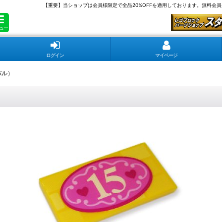
【重要】当ショップは会員様限定で全品20%OFFを適用しております。無料会
ュー
ログイン
マイページ
バル）