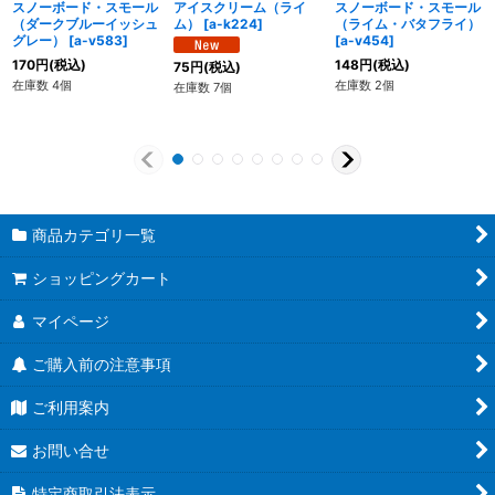
スノーボード・スモール
アイスクリーム（ライ
スノーボード・スモール
（ダークブルーイッシュ
ム）
[
a-k224
]
（ライム・バタフライ）
グレー）
[
a-v583
]
[
a-v454
]
170
円
(税込)
148
円
(税込)
75
円
(税込)
在庫数 4個
在庫数 2個
在庫数 7個
商品カテゴリ一覧
ショッピングカート
マイページ
ご購入前の注意事項
ご利用案内
お問い合せ
特定商取引法表示