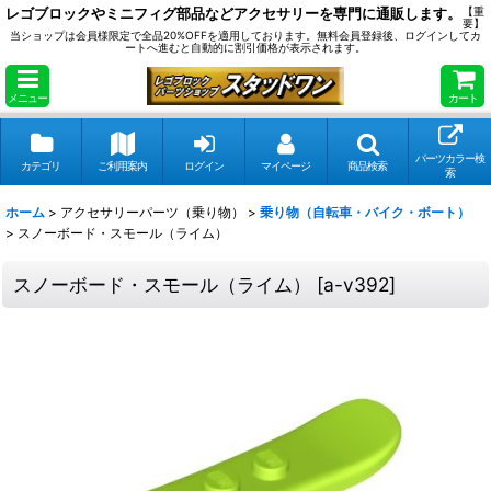
レゴブロックやミニフィグ部品などアクセサリーを専門に通販します。
【重
要】
当ショップは会員様限定で全品20%OFFを適用しております。無料会員登録後、ログインしてカ
ートへ進むと自動的に割引価格が表示されます。
メニュー
カート
パーツカラー検
カテゴリ
ご利用案内
ログイン
マイページ
商品検索
索
ホーム
>
アクセサリーパーツ（乗り物）
>
乗り物（自転車・バイク・ボート）
>
スノーボード・スモール（ライム）
スノーボード・スモール（ライム）
[
a-v392
]