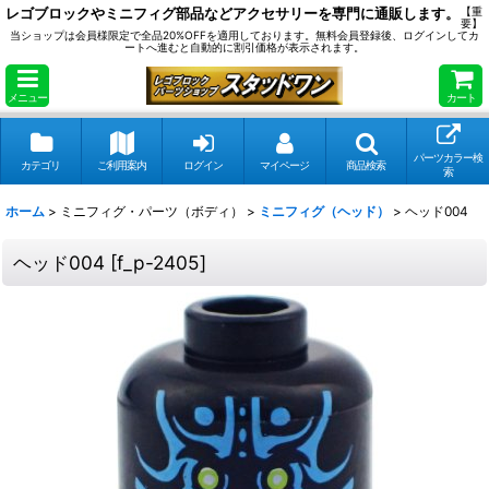
レゴブロックやミニフィグ部品などアクセサリーを専門に通販します。
【重
要】
当ショップは会員様限定で全品20%OFFを適用しております。無料会員登録後、ログインしてカ
ートへ進むと自動的に割引価格が表示されます。
メニュー
カート
パーツカラー検
カテゴリ
ご利用案内
ログイン
マイページ
商品検索
索
ホーム
>
ミニフィグ・パーツ（ボディ）
>
ミニフィグ（ヘッド）
>
ヘッド004
ヘッド004
[
f_p-2405
]