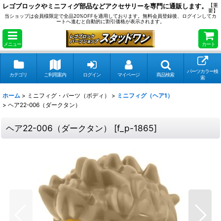
レゴブロックやミニフィグ部品などアクセサリーを専門に通販します。
【重
要】
当ショップは会員様限定で全品20%OFFを適用しております。無料会員登録後、ログインしてカ
ートへ進むと自動的に割引価格が表示されます。
メニュー
カート
パーツカラー検
カテゴリ
ご利用案内
ログイン
マイページ
商品検索
索
ホーム
>
ミニフィグ・パーツ（ボディ）
>
ミニフィグ（ヘア1）
>
ヘア22-006（ダークタン）
ヘア22-006（ダークタン）
[
f_p-1865
]