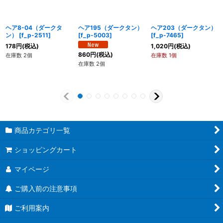
ヘア8-04（ダークタ
ヘア195（ダークタン）
ヘア203（ダークタン）
ン）
[
f_p-2511
]
[
f_p-5003
]
[
f_p-7465
]
178
円
(税込)
1,020
円
(税込)
860
円
(税込)
在庫数 2個
在庫数 1個
在庫数 2個
商品カテゴリ一覧
ショッピングカート
マイページ
ご購入前の注意事項
ご利用案内