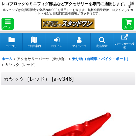
レゴブロックやミニフィグ部品などアクセサリーを専門に通販します。
【重
要】
当ショップは会員様限定で全品20%OFFを適用しております。無料会員登録後、ログインしてカ
ートへ進むと自動的に割引価格が表示されます。
メニュー
カート
パーツカラー検
カテゴリ
ご利用案内
ログイン
マイページ
商品検索
索
ホーム
>
アクセサリーパーツ（乗り物）
>
乗り物（自転車・バイク・ボート）
>
カヤック（レッド）
カヤック（レッド）
[
a-v346
]