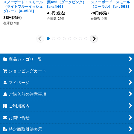
スノーボード・スモール
葉4x3（ダークピンク）
スノーボード・スモール
（ライトブルーイッシュ
[
a-a446
]
（コーラル）
[
a-v563
]
グレー）
[
a-v531
]
45
円
(税込)
78
円
(税込)
88
円
(税込)
在庫数 21個
在庫数 4個
在庫数 9個
商品カテゴリ一覧
ショッピングカート
マイページ
ご購入前の注意事項
ご利用案内
お問い合せ
特定商取引法表示