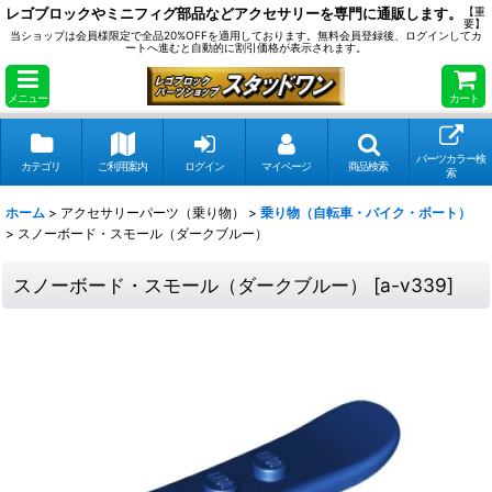
レゴブロックやミニフィグ部品などアクセサリーを専門に通販します。
【重
要】
当ショップは会員様限定で全品20%OFFを適用しております。無料会員登録後、ログインしてカ
ートへ進むと自動的に割引価格が表示されます。
メニュー
カート
パーツカラー検
カテゴリ
ご利用案内
ログイン
マイページ
商品検索
索
ホーム
>
アクセサリーパーツ（乗り物）
>
乗り物（自転車・バイク・ボート）
>
スノーボード・スモール（ダークブルー）
スノーボード・スモール（ダークブルー）
[
a-v339
]