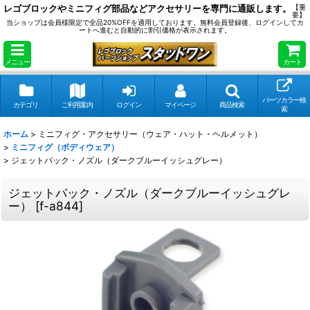
レゴブロックやミニフィグ部品などアクセサリーを専門に通販します。
【重
要】
当ショップは会員様限定で全品20%OFFを適用しております。無料会員登録後、ログインしてカ
ートへ進むと自動的に割引価格が表示されます。
メニュー
カート
パーツカラー検
カテゴリ
ご利用案内
ログイン
マイページ
商品検索
索
ホーム
>
ミニフィグ・アクセサリー（ウェア・ハット・ヘルメット）
>
ミニフィグ（ボディウェア）
>
ジェットパック・ノズル（ダークブルーイッシュグレー）
ジェットパック・ノズル（ダークブルーイッシュグレ
ー）
[
f-a844
]