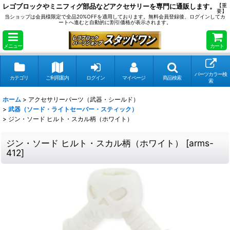
レゴブロックやミニフィグ部品などアクセサリーを専門に通販します。
【重
要】
当ショップは会員様限定で全品20%OFFを適用しております。無料会員登録後、ログインしてカ
ートへ進むと自動的に割引価格が表示されます。
メニュー
カート
パーツカラー検
カテゴリ
ご利用案内
ログイン
マイページ
商品検索
索
ホーム
>
アクセサリーパーツ（武器・シールド）
>
武器（ソード・ライトセーバー・スティック）
>
ジン・ソード ヒルト・スカル柄（ホワイト）
ジン・ソード ヒルト・スカル柄（ホワイト）
[
arms-
412
]