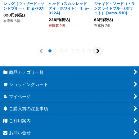
レッグ（ウィザード・サ
ヘッド（スカル レッド
ジャギド・ソード（トラ
ンドブルー）
[
f_p-707
]
アイ・ホワイト）
[
f_p-
ンスライトブルー/ホワ
3224
]
イト）
[
arms-510
]
620
円
(税込)
238
円
(税込)
63
円
(税込)
在庫数 6個
在庫数 1個
在庫数 7個
商品カテゴリ一覧
ショッピングカート
マイページ
ご購入前の注意事項
ご利用案内
お問い合せ