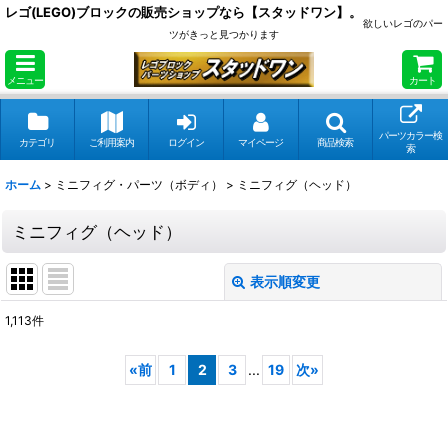
レゴ(LEGO)ブロックの販売ショップなら【スタッドワン】。
欲しいレゴのパー
ツがきっと見つかります
メニュー
カート
パーツカラー検
カテゴリ
ご利用案内
ログイン
マイページ
商品検索
索
ホーム
>
ミニフィグ・パーツ（ボディ）
>
ミニフィグ（ヘッド）
ミニフィグ（ヘッド）
表示順変更
閉じる
1,113
件
表示数
:
«
前
1
2
3
...
19
次
»
在庫あり
並び順
: