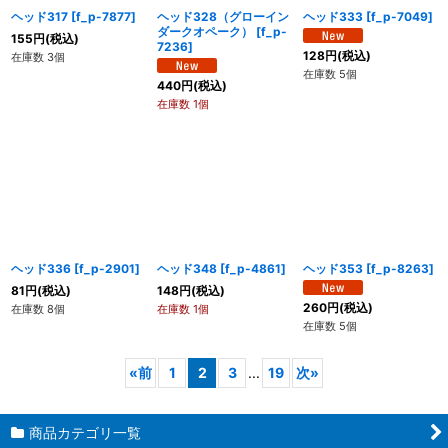
ヘッド317
[
f_p-7877
]
ヘッド328（グローイン
ヘッド333
[
f_p-7049
]
ダークオペーク）
[
f_p-
155
円
(税込)
7236
]
128
円
(税込)
在庫数 3個
在庫数 5個
440
円
(税込)
在庫数 1個
ヘッド336
[
f_p-2901
]
ヘッド348
[
f_p-4861
]
ヘッド353
[
f_p-8263
]
81
円
(税込)
148
円
(税込)
260
円
(税込)
在庫数 8個
在庫数 1個
在庫数 5個
«
前
1
2
3
...
19
次
»
商品カテゴリ一覧