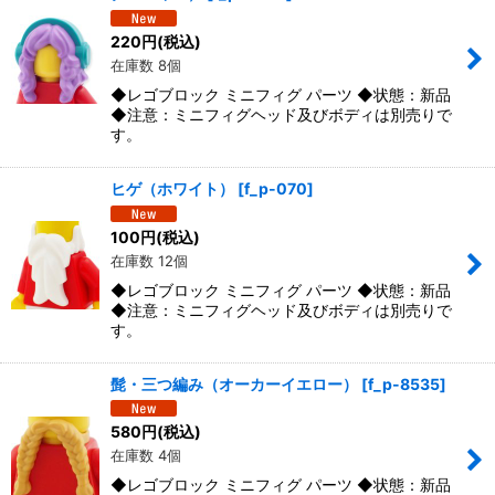
220
円
(税込)
在庫数 8個
◆レゴブロック ミニフィグ パーツ ◆状態：新品
◆注意：ミニフィグヘッド及びボディは別売りで
す。
ヒゲ（ホワイト）
[
f_p-070
]
100
円
(税込)
在庫数 12個
◆レゴブロック ミニフィグ パーツ ◆状態：新品
◆注意：ミニフィグヘッド及びボディは別売りで
す。
髭・三つ編み（オーカーイエロー）
[
f_p-8535
]
580
円
(税込)
在庫数 4個
◆レゴブロック ミニフィグ パーツ ◆状態：新品