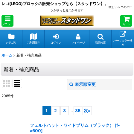
レゴ(LEGO)ブロックの販売ショップなら【スタッドワン】。
欲しいレゴのパー
ツがきっと見つかります
メニュー
カート
パーツカラー検
カテゴリ
ご利用案内
ログイン
マイページ
商品検索
索
ホーム
>
新着・補充商品
新着・補充商品
表示順変更
閉じる
2085
件
表示数
:
1
2
3
...
35
次
»
在庫あり
フェルトハット・ワイドブリム（ブラック）
[
f-
並び順
:
a600
]