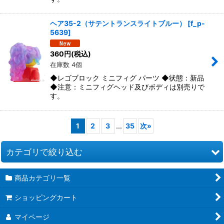
ヘア35-2（サテントランスライトブルー）
[
f_p-
5639
]
360
円
(税込)
在庫数 4個
◆レゴブロック ミニフィグ パーツ ◆状態：新品
◆注意：ミニフィグヘッド及びボディは別売りで
す。
1
2
3
...
35
次
»
カテゴリで絞り込む
商品カテゴリ一覧
ミニフィグ・パーツ（ボディ）
ショッピングカート
ミニフィグ・アクセサリー（ウェア・ハット・ヘルメット）
マイページ
アクセサリーパーツ（フード・キッチン）