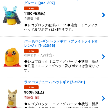
グレー）
[
pro-397
]
1,180
円
(税込)
在庫数 4個
◆レゴブロック/防具パーツ ◆注意：ミニフィグ
ヘッド及びボディは別売りです。
バード/ペンギン ヘッドギア （ブライトライトオ
レンジ）
[
f-a2046
]
在庫切れ（入荷未定）
◆レゴブロック ミニフィグ パーツ ◆状態：新品
◆注意：ミニフィグヘッド及びボディは別売りで
す。
ラマ コスチューム ヘッドギア
[
f-a1731
]
900
円
(税込)
在庫数 1個
◆レゴブロック ミニフィグ パーツ ◆状態：新品