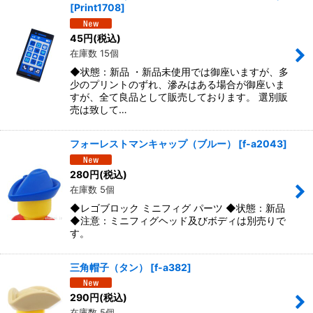
[
Print1708
]
45
円
(税込)
在庫数 15個
◆状態：新品 ・新品未使用では御座いますが、多
少のプリントのずれ、滲みはある場合が御座いま
すが、全て良品として販売しております。 選別販
売は致して…
フォーレストマンキャップ（ブルー）
[
f-a2043
]
280
円
(税込)
在庫数 5個
◆レゴブロック ミニフィグ パーツ ◆状態：新品
◆注意：ミニフィグヘッド及びボディは別売りで
す。
三角帽子（タン）
[
f-a382
]
290
円
(税込)
在庫数 5個