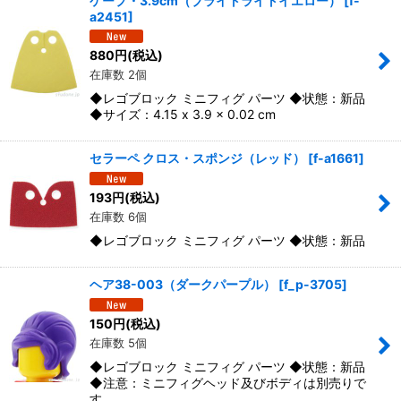
ケープ・3.9cm（ブライトライトイエロー）
[
f-
a2451
]
880
円
(税込)
在庫数 2個
◆レゴブロック ミニフィグ パーツ ◆状態：新品
◆サイズ：4.15 x 3.9 x 0.02 cm
セラーペ クロス・スポンジ（レッド）
[
f-a1661
]
193
円
(税込)
在庫数 6個
◆レゴブロック ミニフィグ パーツ ◆状態：新品
ヘア38-003（ダークパープル）
[
f_p-3705
]
150
円
(税込)
在庫数 5個
◆レゴブロック ミニフィグ パーツ ◆状態：新品
◆注意：ミニフィグヘッド及びボディは別売りで
す。