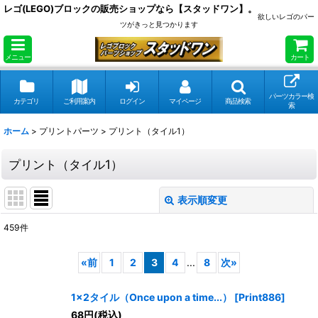
レゴ(LEGO)ブロックの販売ショップなら【スタッドワン】。
欲しいレゴのパー
ツがきっと見つかります
メニュー
カート
パーツカラー検
カテゴリ
ご利用案内
ログイン
マイページ
商品検索
索
ホーム
>
プリントパーツ
>
プリント（タイル1）
プリント（タイル1）
表示順変更
閉じる
459
件
表示数
:
«
前
1
2
3
4
...
8
次
»
在庫あり
1x2タイル（Once upon a time...）
[
Print886
]
並び順
:
68
円
(税込)