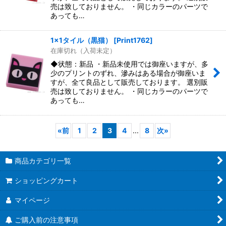
売は致しておりません。 ・同じカラーのパーツで
あっても…
1x1タイル（黒猫）
[
Print1762
]
在庫切れ（入荷未定）
◆状態：新品 ・新品未使用では御座いますが、多
少のプリントのずれ、滲みはある場合が御座いま
すが、全て良品として販売しております。 選別販
売は致しておりません。 ・同じカラーのパーツで
あっても…
«
前
1
2
3
4
...
8
次
»
商品カテゴリ一覧
ショッピングカート
マイページ
ご購入前の注意事項